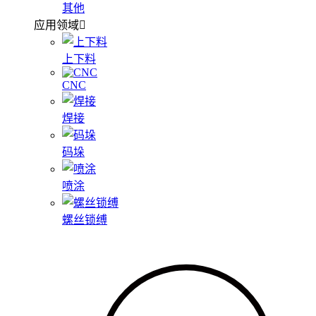
其他
应用领域
上下料
CNC
焊接
码垛
喷涂
螺丝锁缚