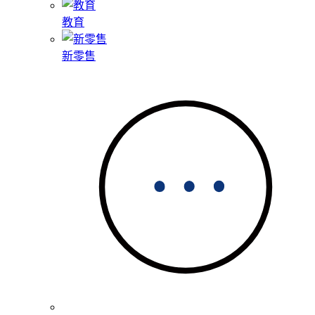
教育
新零售