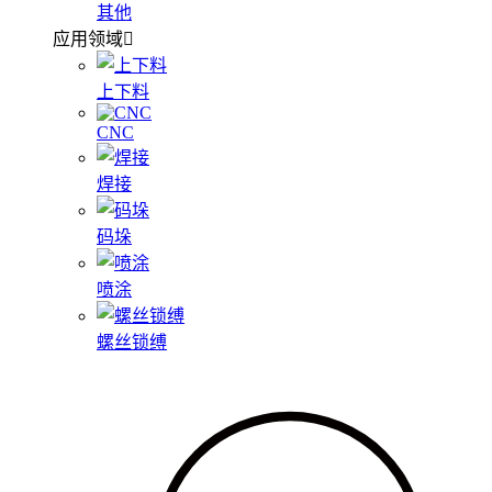
其他
应用领域
上下料
CNC
焊接
码垛
喷涂
螺丝锁缚