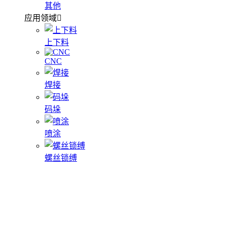
其他
应用领域
上下料
CNC
焊接
码垛
喷涂
螺丝锁缚