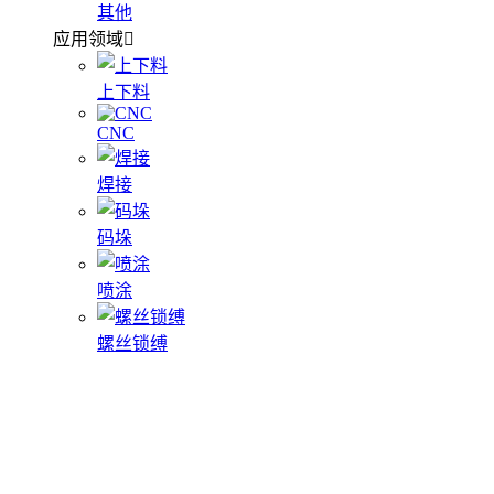
其他
应用领域
上下料
CNC
焊接
码垛
喷涂
螺丝锁缚