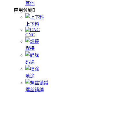
其他
应用领域
上下料
CNC
焊接
码垛
喷涂
螺丝锁缚