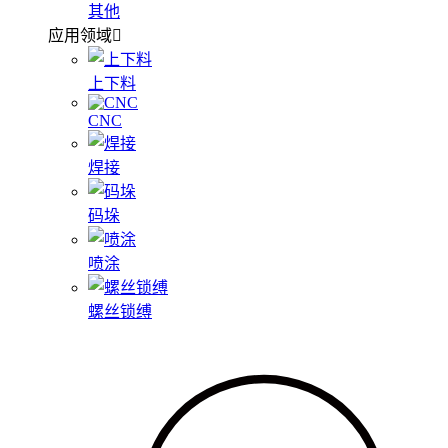
其他
应用领域
上下料
CNC
焊接
码垛
喷涂
螺丝锁缚