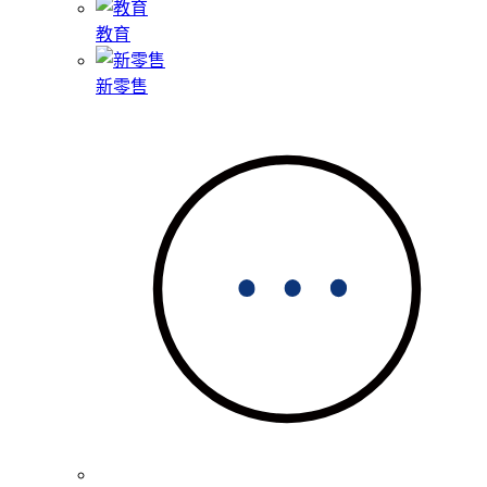
教育
新零售