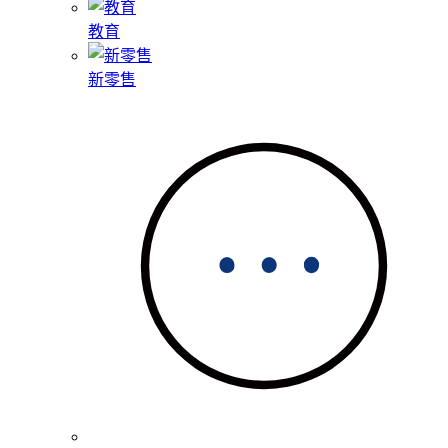
教育
新零售