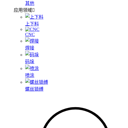
其他
应用领域
上下料
CNC
焊接
码垛
喷涂
螺丝锁缚