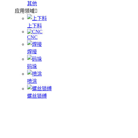
其他
应用领域
上下料
CNC
焊接
码垛
喷涂
螺丝锁缚