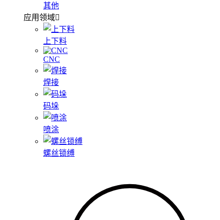
其他
应用领域
上下料
CNC
焊接
码垛
喷涂
螺丝锁缚