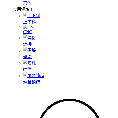
其他
应用领域
上下料
CNC
焊接
码垛
喷涂
螺丝锁缚