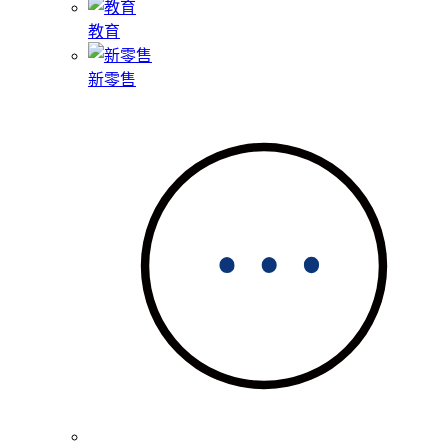
教育
新零售