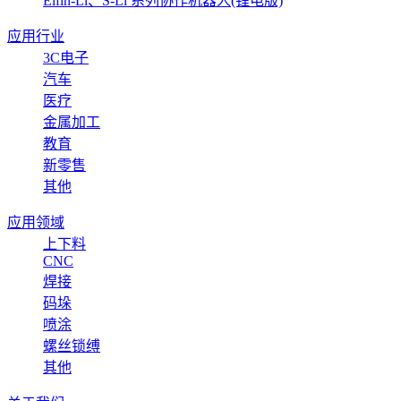
Elfin-Li、S-Li 系列协作机器人(锂电版)
应用行业
3C电子
汽车
医疗
金属加工
教育
新零售
其他
应用领域
上下料
CNC
焊接
码垛
喷涂
螺丝锁缚
其他