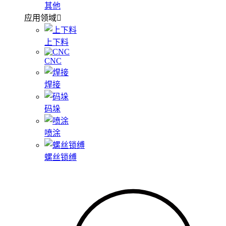
其他
应用领域
上下料
CNC
焊接
码垛
喷涂
螺丝锁缚