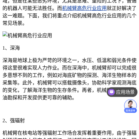
域，但是在某些恶劣环境，尤其是急难、重险的工况下，普通
的机器人可能无法胜任。而
机械臂高危行业应用
就正好解决了
这一难题。下面，我们将重点介绍机械臂高危行业应用的几个
常见场景。
1、深海
深海是地球上极为严苛的环境之一，水压、低温和弱光条件使
得这里很难实现人力作业。而在深海中，机械臂却可以完成很
多意想不到的工作，例如对海底矿物的探测、海洋生物样本的
采集等。此外，机械臂可以搭载摄像头，协助科学家观测海底
应用场景
的变化，了解海洋生物的生存条件。再者，机械臂对海底的原
价格咨询
油勘探和开发提供更可靠的辅助。
2、强辐射
机械臂在核电站等强辐射工作场合发挥着重要作用，由于强辐