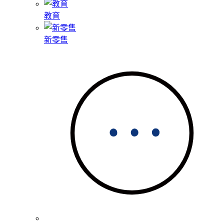
教育
新零售