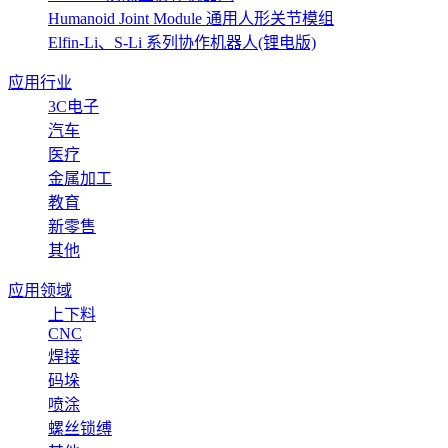
Humanoid Joint Module 通用人形关节模组
Elfin-Li、S-Li 系列协作机器人(锂电版)
应用行业
3C电子
汽车
医疗
金属加工
教育
新零售
其他
应用领域
上下料
CNC
焊接
码垛
喷涂
螺丝锁缚