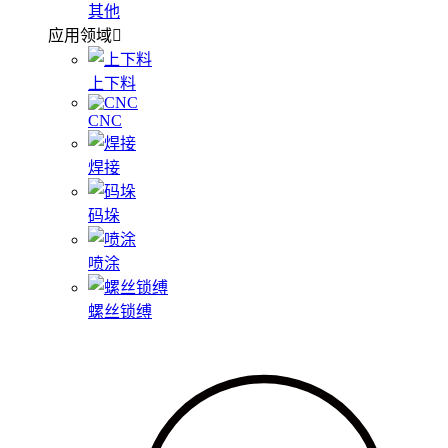
其他
应用领域
上下料
CNC
焊接
码垛
喷涂
螺丝锁缚