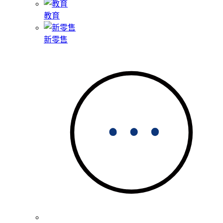
教育
新零售