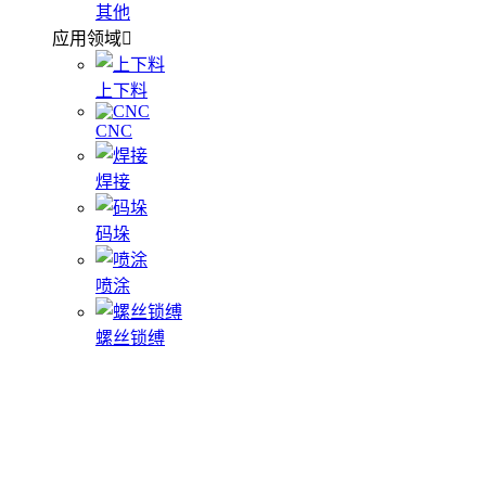
其他
应用领域
上下料
CNC
焊接
码垛
喷涂
螺丝锁缚