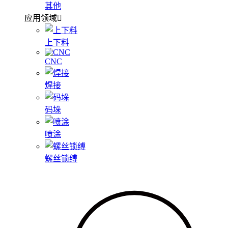
其他
应用领域
上下料
CNC
焊接
码垛
喷涂
螺丝锁缚