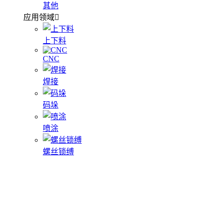
其他
应用领域
上下料
CNC
焊接
码垛
喷涂
螺丝锁缚