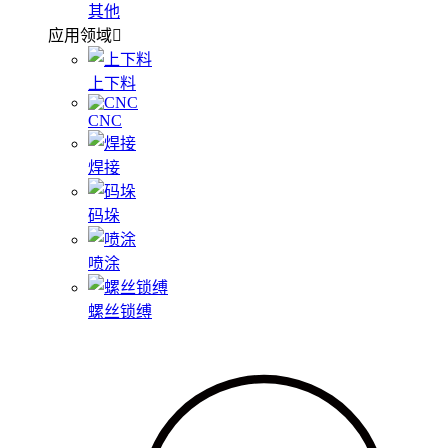
其他
应用领域
上下料
CNC
焊接
码垛
喷涂
螺丝锁缚