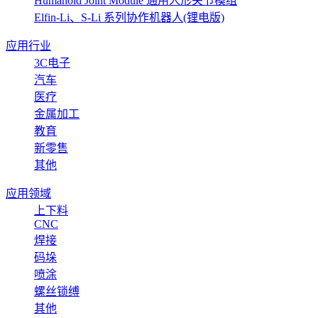
Humanoid Joint Module 通用人形关节模组
Elfin-Li、S-Li 系列协作机器人(锂电版)
应用行业
3C电子
汽车
医疗
金属加工
教育
新零售
其他
应用领域
上下料
CNC
焊接
码垛
喷涂
螺丝锁缚
其他