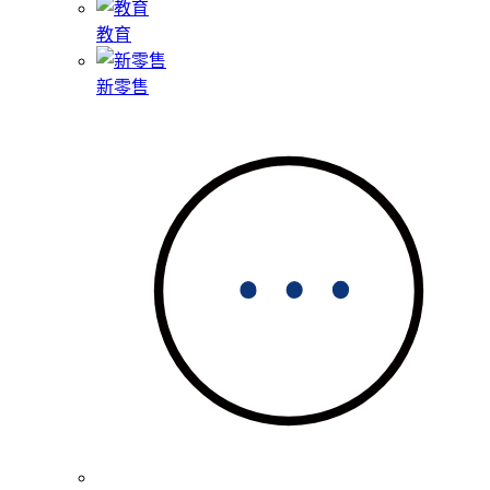
教育
新零售