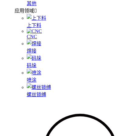
其他
应用领域
上下料
CNC
焊接
码垛
喷涂
螺丝锁缚