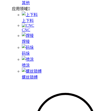
其他
应用领域
上下料
CNC
焊接
码垛
喷涂
螺丝锁缚