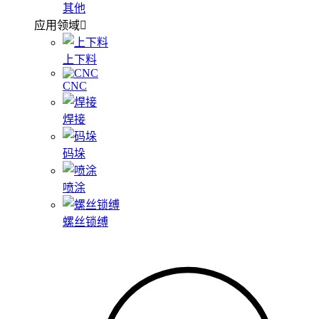
其他
应用领域
上下料
CNC
焊接
码垛
喷涂
螺丝锁缚