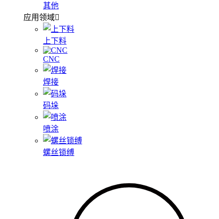
其他
应用领域
上下料
CNC
焊接
码垛
喷涂
螺丝锁缚