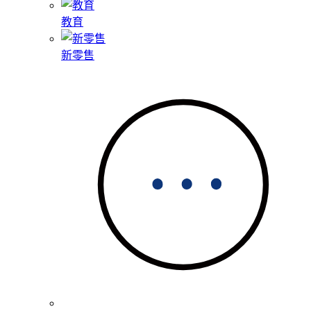
教育
新零售