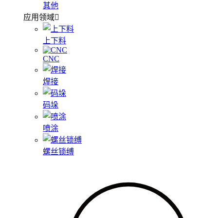
其他
应用领域
上下料
CNC
焊接
码垛
喷涂
螺丝锁缚