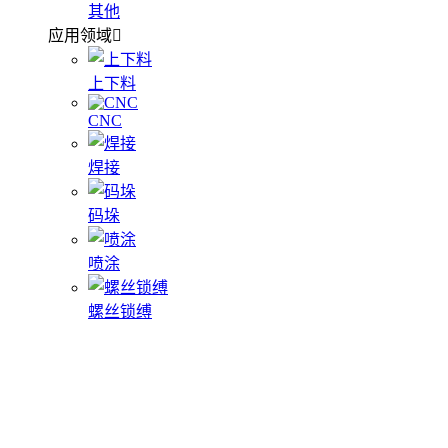
其他
应用领域
上下料
CNC
焊接
码垛
喷涂
螺丝锁缚