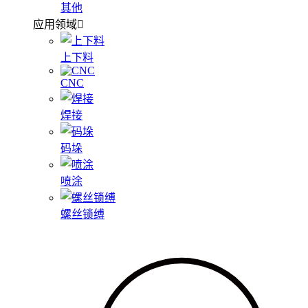
其他
应用领域
上下料
CNC
焊接
码垛
喷涂
螺丝锁缚