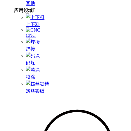
其他
应用领域
上下料
CNC
焊接
码垛
喷涂
螺丝锁缚