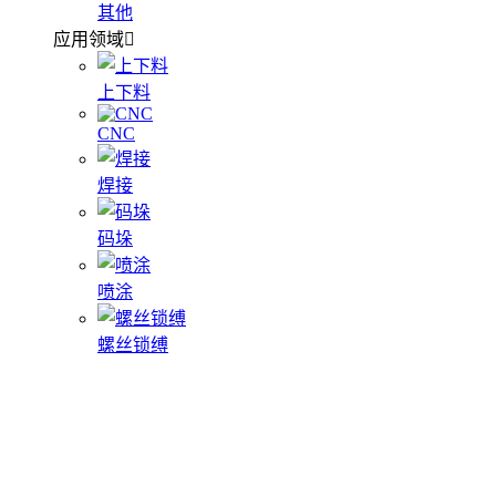
其他
应用领域
上下料
CNC
焊接
码垛
喷涂
螺丝锁缚