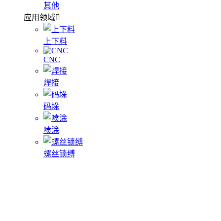
其他
应用领域
上下料
CNC
焊接
码垛
喷涂
螺丝锁缚