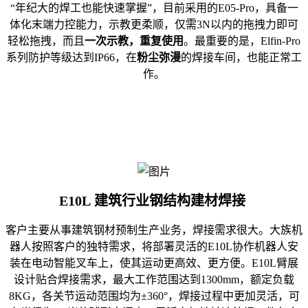
“年纪大的焊工也能快速掌握”，目前采用的E05-Pro，具备一
体化末端力控能力，示教更柔顺，仅需3N以内的拖拽力即可
轻松拖拽，而且
一次示教，重复使用
。最重要的是，Elfin-Pro
系列防护等级达到IP66，在
粉尘弥漫
的焊接车间，也能正常工
作。
E10L 建筑行业钢结构建材焊接
客户主要从事建筑钢材预制生产业务，焊接需求很大。大族机
器人按照客户的独特需求，将部署灵活的E10L协作机器人安
装在电动
智能叉车
上，使其运动更高效、更方便。E10L臂展
设计贴合焊接需求，最大工作范围达到1300mm，额定负载
8KG，各关节运动范围均为±360°，焊接过程中更加灵活，可