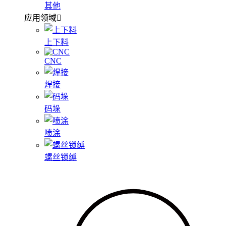
其他
应用领域
上下料
CNC
焊接
码垛
喷涂
螺丝锁缚