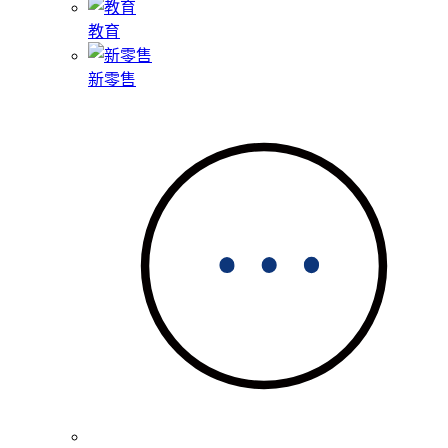
教育
新零售