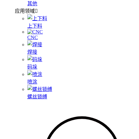
其他
应用领域
上下料
CNC
焊接
码垛
喷涂
螺丝锁缚