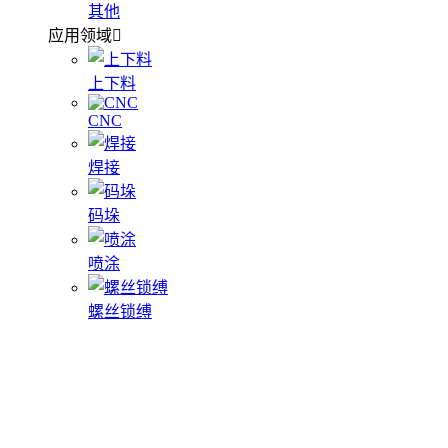
其他
应用领域
上下料
CNC
焊接
码垛
喷涂
螺丝锁缚