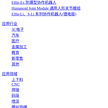
Elfin-Ex 防爆型协作机器人
Humanoid Joint Module 通用人形关节模组
Elfin-Li、S-Li 系列协作机器人(锂电版)
应用行业
3C电子
汽车
医疗
金属加工
教育
新零售
其他
应用领域
上下料
CNC
焊接
码垛
喷涂
螺丝锁缚