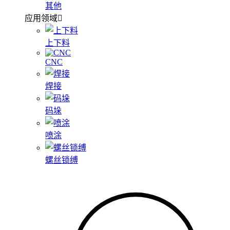
其他
应用领域
上下料
CNC
焊接
码垛
喷涂
螺丝锁缚