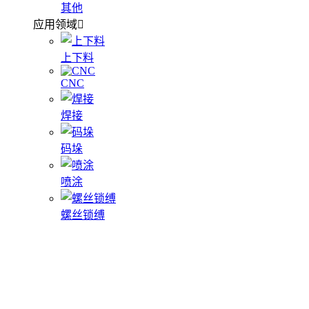
其他
应用领域
上下料
CNC
焊接
码垛
喷涂
螺丝锁缚