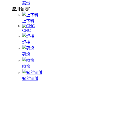
其他
应用领域
上下料
CNC
焊接
码垛
喷涂
螺丝锁缚