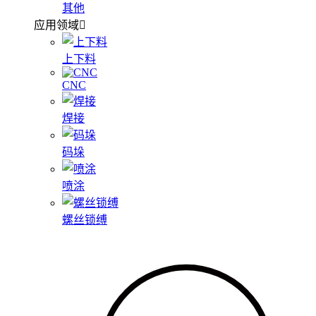
其他
应用领域
上下料
CNC
焊接
码垛
喷涂
螺丝锁缚