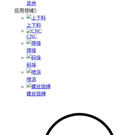
其他
应用领域
上下料
CNC
焊接
码垛
喷涂
螺丝锁缚