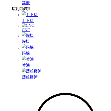
其他
应用领域
上下料
CNC
焊接
码垛
喷涂
螺丝锁缚