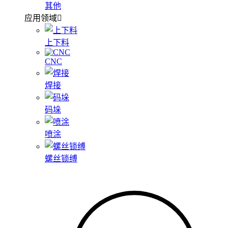
其他
应用领域
上下料
CNC
焊接
码垛
喷涂
螺丝锁缚