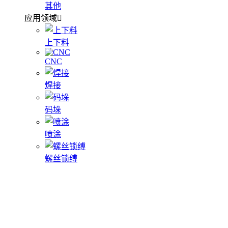
其他
应用领域
上下料
CNC
焊接
码垛
喷涂
螺丝锁缚