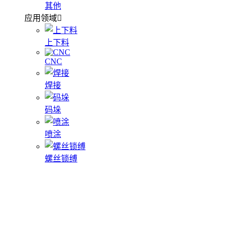
其他
应用领域
上下料
CNC
焊接
码垛
喷涂
螺丝锁缚