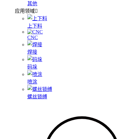
其他
应用领域
上下料
CNC
焊接
码垛
喷涂
螺丝锁缚