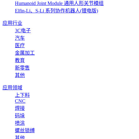
Humanoid Joint Module 通用人形关节模组
Elfin-Li、S-Li 系列协作机器人(锂电版)
应用行业
3C电子
汽车
医疗
金属加工
教育
新零售
其他
应用领域
上下料
CNC
焊接
码垛
喷涂
螺丝锁缚
其他