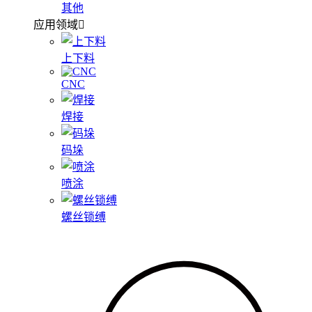
其他
应用领域
上下料
CNC
焊接
码垛
喷涂
螺丝锁缚