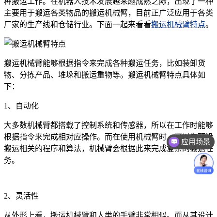
种搬运工作。在机器人技术发展越来越成熟之际，出现了一种
主要用于搬运各类物品的搬运机械臂，目前正广泛应用于各类
厂家的生产线和仓储行业。下面一起来看看
搬运机械臂特点
。
搬运机械臂能够根据指令来完成各种搬运任务，比如装卸货
物、分拣产品、堆垛和搬运重物等。搬运机械臂特点具体如
下：
1、自动化
大多数机械臂都搭载了控制系统和传感器，所以在工作时能够
根据指令来完成相对应操作。而在使用机械臂时，可以先预设
应用场景
搬运相关的程序和算法，机械臂会根据此来完成复杂的搬运任
价格咨询
务。
2、灵活性
从外形上看，搬运机械臂和人类的手臂非常相似。而从其设计