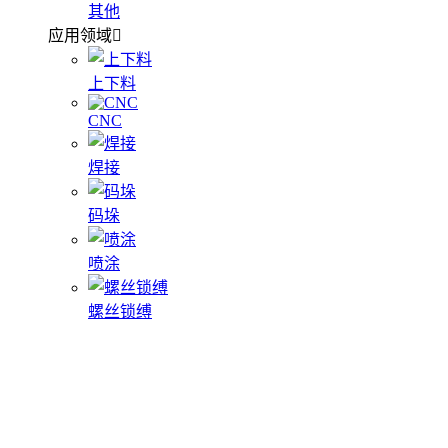
其他
应用领域
上下料
CNC
焊接
码垛
喷涂
螺丝锁缚