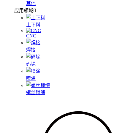
其他
应用领域
上下料
CNC
焊接
码垛
喷涂
螺丝锁缚