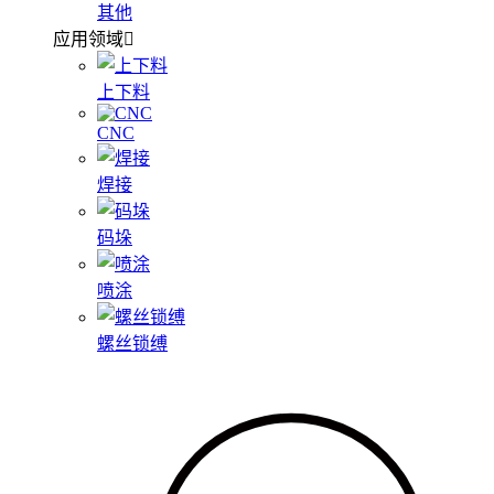
其他
应用领域
上下料
CNC
焊接
码垛
喷涂
螺丝锁缚