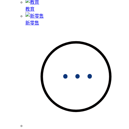
教育
新零售