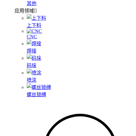
其他
应用领域
上下料
CNC
焊接
码垛
喷涂
螺丝锁缚