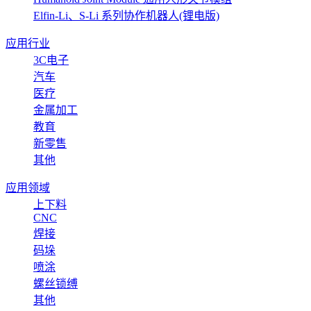
Elfin-Li、S-Li 系列协作机器人(锂电版)
应用行业
3C电子
汽车
医疗
金属加工
教育
新零售
其他
应用领域
上下料
CNC
焊接
码垛
喷涂
螺丝锁缚
其他