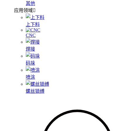
其他
应用领域
上下料
CNC
焊接
码垛
喷涂
螺丝锁缚