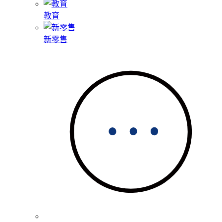
教育
新零售