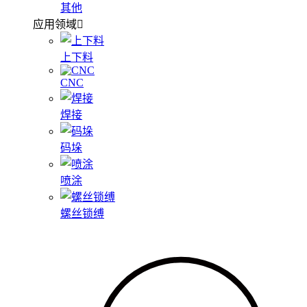
其他
应用领域
上下料
CNC
焊接
码垛
喷涂
螺丝锁缚