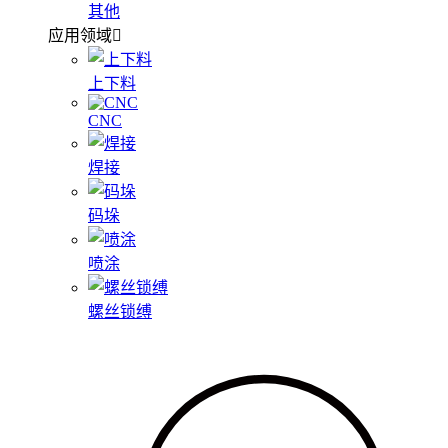
其他
应用领域
上下料
CNC
焊接
码垛
喷涂
螺丝锁缚