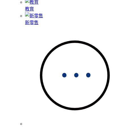
教育
新零售