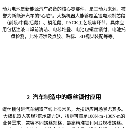
动力电池是新能源汽车必备的核心零部件，是其动力来源，被
誉为新能源汽车的“心脏”。大族机器人能够覆盖锂电池制芯段
（前段/中段/后段）、模组段、PACK工艺段等环节，具体应
用包括注液口焊前清洁、电芯堆叠、电池包螺丝锁付、电池托
盘检测，此外还涉及点胶、贴标、3D视觉装配等等。
2 汽车制造中的螺丝锁付应用
螺丝锁付是汽车制造产线上很常见，大扭矩应用场景尤其多。
大族机器人实现7倍承载力矩，扭矩可满足100N·m~130N·m的
业务需求，兼容不同螺丝规格，最高精准锁付M12规模螺丝。