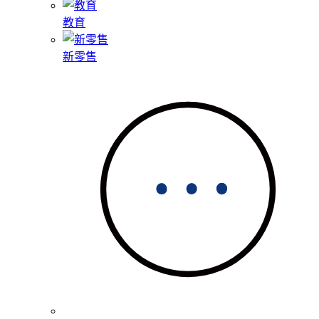
教育
新零售