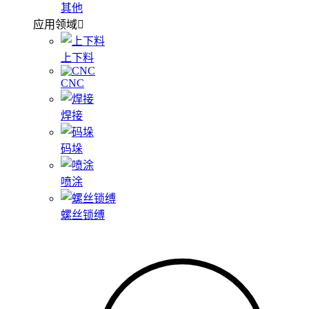
其他
应用领域
上下料
CNC
焊接
码垛
喷涂
螺丝锁缚