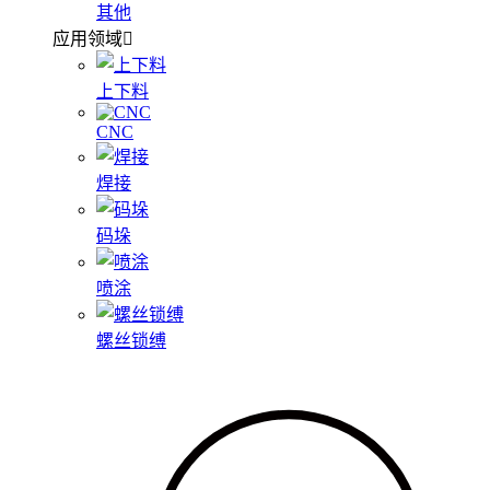
其他
应用领域
上下料
CNC
焊接
码垛
喷涂
螺丝锁缚