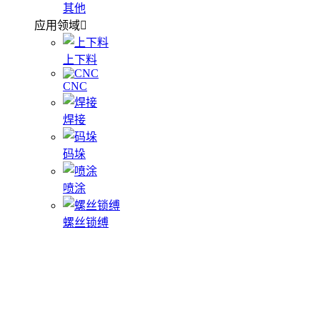
其他
应用领域
上下料
CNC
焊接
码垛
喷涂
螺丝锁缚